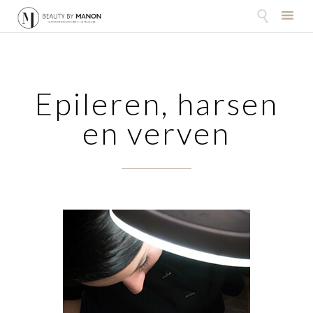

Skip
to
content
Epileren, harsen
en verven