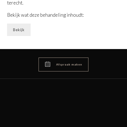
terecht.
Bekijk wat deze behandeling inhoudt:
Bekijk

Afspraak maken